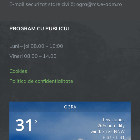
E-mail securizat stare civilă: ogra@ms.e-adm.ro
PROGRAM CU PUBLICUL
Luni – joi 08.00 – 16:00
Vineri 08.00 – 14.00
Cookies
Politica de confidentialitate
OGRA
31
few clouds
°
26% humidity
wind: 3m/s NNW
H 31 • L 31