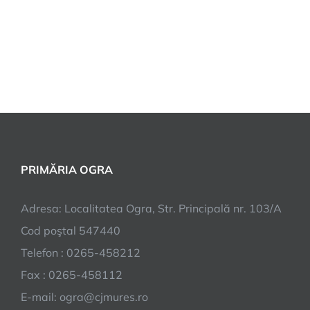
PRIMĂRIA OGRA
Adresa: Localitatea Ogra, Str. Principală nr. 103/A
Cod poştal 547440
Telefon : 0265-458212
Fax : 0265-458112
E-mail: ogra@cjmures.ro