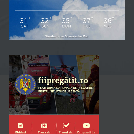
31
32
35
37
36
°
°
°
°
°
SAT
SUN
MON
TUE
WED
Weather from OpenWeatherMap