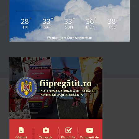
28
33
33
36
38
°
°
°
°
°
FRI
SAT
SUN
MON
TUE
Weather from OpenWeatherMap