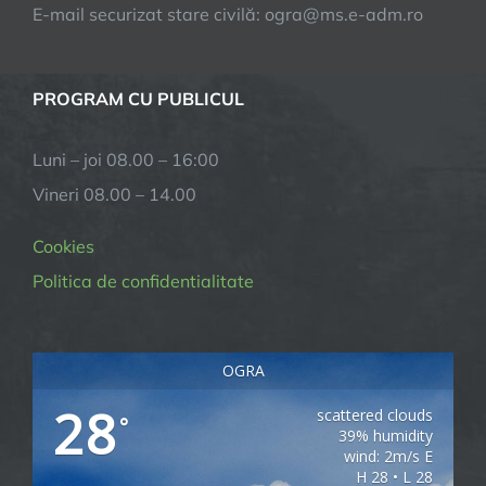
E-mail securizat stare civilă: ogra@ms.e-adm.ro
PROGRAM CU PUBLICUL
Luni – joi 08.00 – 16:00
Vineri 08.00 – 14.00
Cookies
Politica de confidentialitate
OGRA
28
scattered clouds
°
39% humidity
wind: 2m/s E
H 28 • L 28