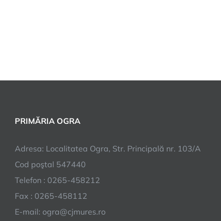
PRIMĂRIA OGRA
Adresa: Localitatea Ogra, Str. Principală nr. 103/A
Cod poştal 547440
Telefon : 0265-458212
Fax : 0265-458112
E-mail: ogra@cjmures.ro