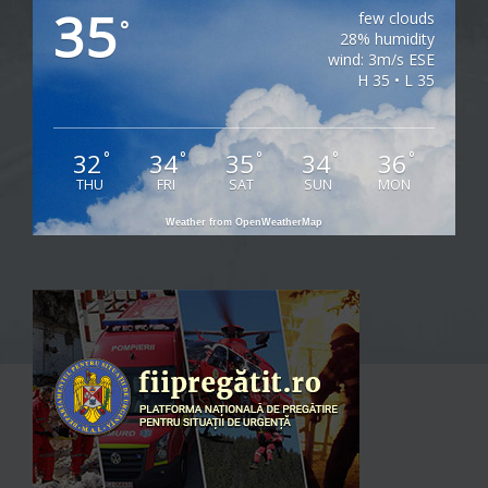
35
few clouds
°
28% humidity
wind: 3m/s ESE
H 35 • L 35
32
34
35
34
36
°
°
°
°
°
THU
FRI
SAT
SUN
MON
Weather from OpenWeatherMap