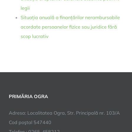
legii
Situația anuală a finanțărilor nerambursabile
acordate persoanelor fizice sau juridice fără
scop lucrativ
PRIMĂRIA OGRA
Adresa: Localitatea Ogra, Str. Principală nr. 103/A
Cod poştal 547440
Telefon : 0265-458212