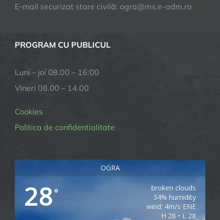
E-mail securizat stare civilă: ogra@ms.e-adm.ro
PROGRAM CU PUBLICUL
Luni – joi 08.00 – 16:00
Vineri 08.00 – 14.00
Cookies
Politica de confidentialitate
OGRA
28
broken clouds
°
34% humidity
wind: 4m/s ENE
H 28 • L 28