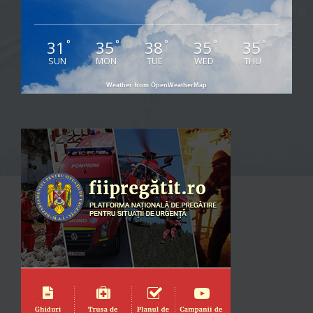
31
35
38
35
35
°
°
°
°
°
SUN
MON
TUE
WED
THU
Weather from OpenWeatherMap