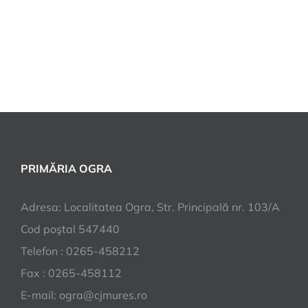
PRIMĂRIA OGRA
Adresa: Localitatea Ogra, Str. Principală nr. 103/A
Cod poştal 547440
Telefon : 0265-458212
Fax : 0265-458112
E-mail: ogra@cjmures.ro