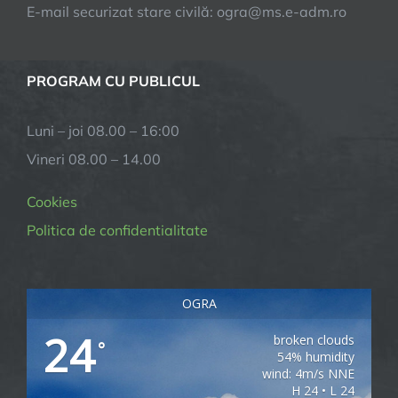
E-mail securizat stare civilă: ogra@ms.e-adm.ro
PROGRAM CU PUBLICUL
Luni – joi 08.00 – 16:00
Vineri 08.00 – 14.00
Cookies
Politica de confidentialitate
OGRA
24
broken clouds
°
54% humidity
wind: 4m/s NNE
H 24 • L 24