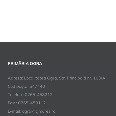
PRIMĂRIA OGRA
Adresa: Localitatea Ogra, Str. Principală nr. 103/A
Cod poştal 547440
Telefon : 0265-458212
Fax : 0265-458112
E-mail: ogra@cjmures.ro