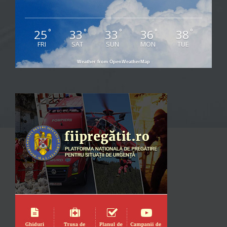
25
33
33
36
38
°
°
°
°
°
FRI
SAT
SUN
MON
TUE
Weather from OpenWeatherMap