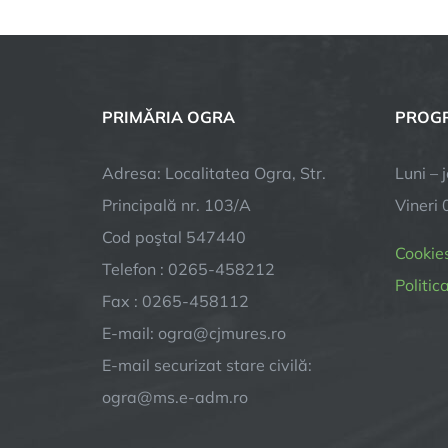
PRIMĂRIA OGRA
PROGR
Adresa: Localitatea Ogra, Str.
Luni – 
Principală nr. 103/A
Vineri 
Cod poştal 547440
Cookie
Telefon : 0265-458212
Politic
Fax : 0265-458112
E-mail: ogra@cjmures.ro
E-mail securizat stare civilă:
ogra@ms.e-adm.ro