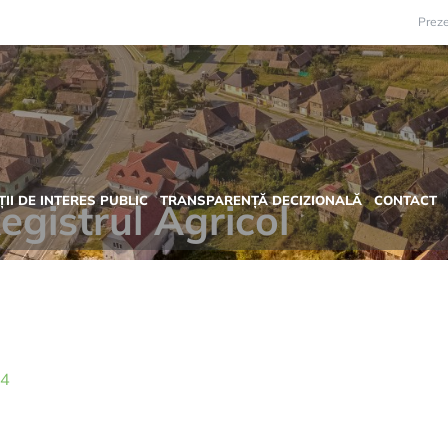
Preze
II DE INTERES PUBLIC
TRANSPARENȚĂ DECIZIONALĂ
CONTACT
gistrul Agricol
14