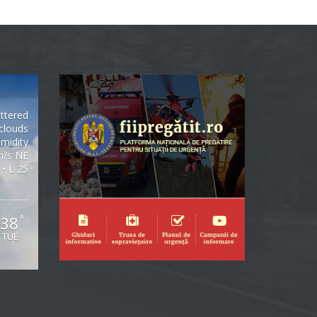
ttered
clouds
midity
m/s NE
 • L 25
38
°
TUE