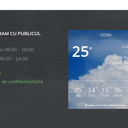
AM CU PUBLICUL
OGRA
25
sca
°
joi 08.00 – 16:00
62% hu
08.00 – 14.00
wind: 3
H 25
s
a de confidentialitate
25
34
33
36
°
°
°
°
FRI
SAT
SUN
MON
Weather from OpenWeatherMap