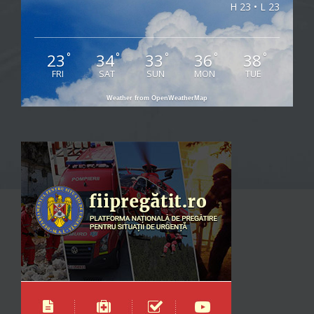
H 23 • L 23
23
34
33
36
38
°
°
°
°
°
FRI
SAT
SUN
MON
TUE
Weather from OpenWeatherMap