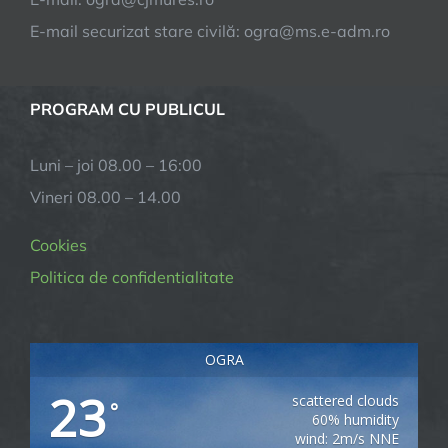
E-mail securizat stare civilă: ogra@ms.e-adm.ro
PROGRAM CU PUBLICUL
Luni – joi 08.00 – 16:00
Vineri 08.00 – 14.00
Cookies
Politica de confidentialitate
OGRA
23
scattered clouds
°
60% humidity
wind: 2m/s NNE