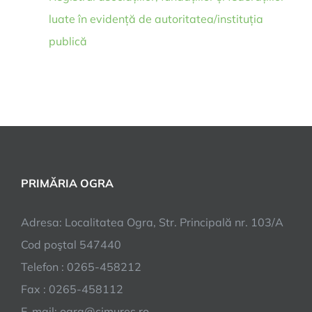
luate în evidență de autoritatea/instituția
publică
PRIMĂRIA OGRA
Adresa: Localitatea Ogra, Str. Principală nr. 103/A
Cod poştal 547440
Telefon : 0265-458212
Fax : 0265-458112
E-mail: ogra@cjmures.ro