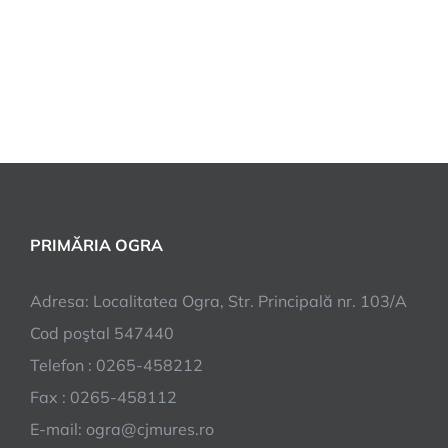
PRIMĂRIA OGRA
Adresa: Localitatea Ogra, Str. Principală nr. 103/A
Cod poştal 547440
Telefon : 0265-458212
Fax : 0265-458112
E-mail: ogra@cjmures.ro