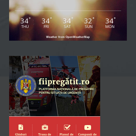
34
34
34
32
34
°
°
°
°
°
THU
FRI
SAT
SUN
MON
Weather from OpenWeatherMap