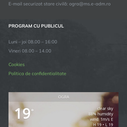
E-mail securizat stare civilă: ogra@ms.e-adm.ro
PROGRAM CU PUBLICUL
Luni – joi 08.00 – 16:00
Vineri 08.00 – 14.00
Cookies
Politica de confidentialitate
OGRA
19
clear sky
°
88% humidity
wind: 1m/s E
H 19 • L 19