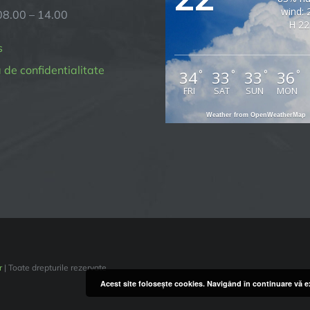
wind: 
08.00 – 14.00
H 22
s
a de confidentialitate
34
33
33
36
°
°
°
°
FRI
SAT
SUN
MON
Weather from OpenWeatherMap
r
| Toate drepturile rezervate
Acest site foloseşte cookies. Navigând în continuare vă ex