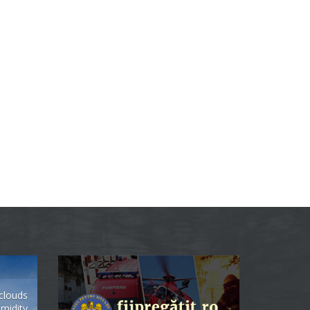
clouds
midity