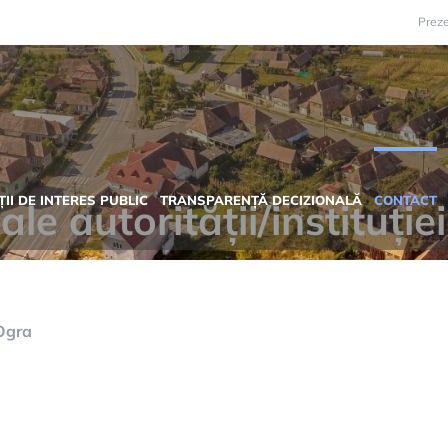
Preze
II DE INTERES PUBLIC
TRANSPARENȚĂ DECIZIONALĂ
CONTACT
le autorității/instituție
gra