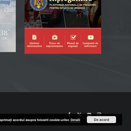
2m/s E
 • L 22
38
°
TUE
Facebook
X
YouTube
Instagram
De acord
primaţi acordul asupra folosirii cookie-urilor.
Detalii