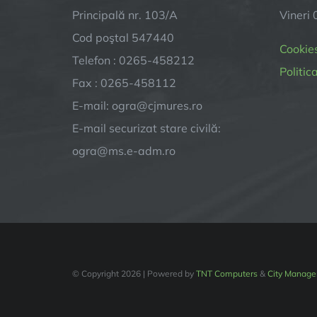
Principală nr. 103/A
Vineri 
Cod poştal 547440
Cookie
Telefon : 0265-458212
Politic
Fax : 0265-458112
E-mail: ogra@cjmures.ro
E-mail securizat stare civilă:
ogra@ms.e-adm.ro
© Copyright
2026 | Powered by
TNT Computers
&
City Manage