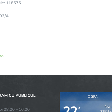
ale:
118575
103/A
ro
AM CU PUBLICUL
OGRA
22
few 
°
joi 08.00 – 16:00
83% hu