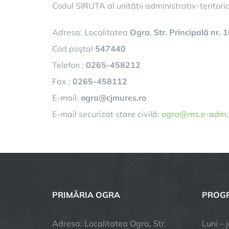
Codul SIRUTA al unității administrativ-teritori
Adresa: Localitatea
Ogra
,
Str. Principală nr. 
Cod poştal
547440
Telefon :
0265-458212
Fax :
0265-458112
E-mail:
ogra@cjmures.ro
E-mail securizat stare civilă:
ogra@ms.e-adm.
PRIMĂRIA OGRA
PROGR
Adresa: Localitatea Ogra, Str.
Luni – 