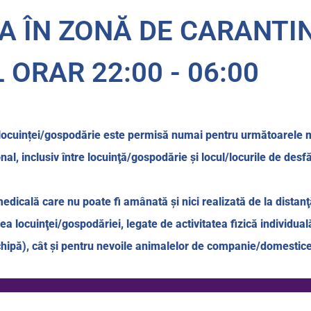
 ÎN ZONĂ DE CARANTIN
 ORAR 22:00 - 06:00
a locuinței/gospodărie este permisă numai pentru următoarele 
al, inclusiv între locuinţă/gospodărie şi locul/locurile de desfă
dicală care nu poate fi amânată şi nici realizată de la distanţ
rea locuinţei/gospodăriei, legate de activitatea fizică individu
 echipă), cât şi pentru nevoile animalelor de companie/domestice