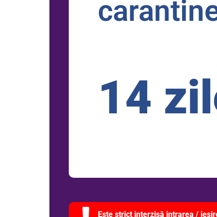
carantine
14 zi
Este strict interzisă intrarea / ieş