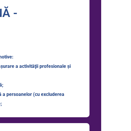
Ă -
motive:
şurare a activităţii profesionale şi
ă;
ală a persoanelor (cu excluderea
;