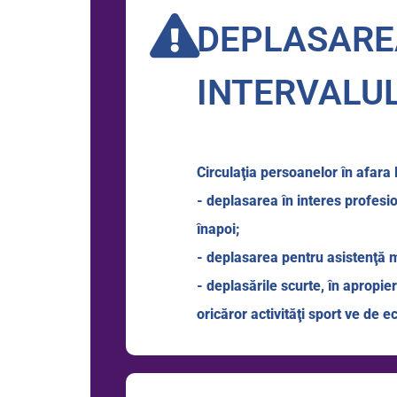
DEPLASAREA
INTERVALUL
Circulaţia persoanelor în afar
- deplasarea în interes profesion
înapoi;
- deplasarea pentru asistenţă me
- deplasările scurte, în apropie
oricăror activităţi sport ve de