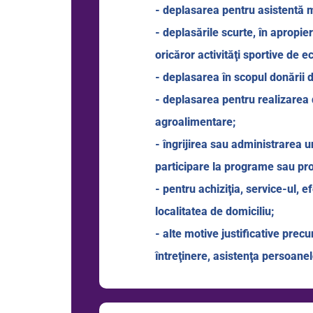
- deplasarea pentru asistentă me
- deplasările scurte, în apropie
oricăror activităţi sportive de
- deplasarea în scopul donării 
- deplasarea pentru realizarea 
agroalimentare;
- îngrijirea sau administrarea u
participare la programe sau pro
- pentru achiziţia, service-ul, e
localitatea de domiciliu;
- alte motive justificative prec
întreţinere, asistenţa persoanel