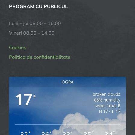
PROGRAM CU PUBLICUL
Luni – joi 08.00 – 16:00
Vineri 08.00 – 14.00
Cookies
Politica de confidentialitate
OGRA
17
broken clouds
°
86% humidity
wind: 1m/s E
H 17 • L 17
32
36
38
35
34
°
°
°
°
°