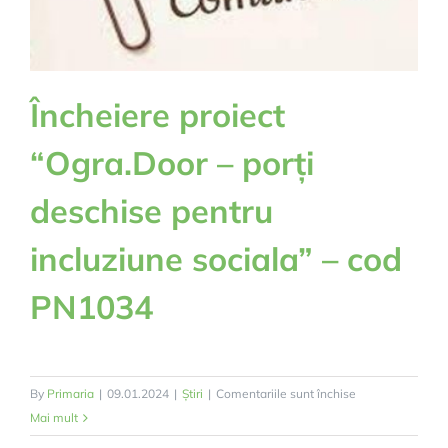
Încheiere proiect
“Ogra.Door – porți
deschise pentru
incluziune sociala” – cod
PN1034
pentru
By
Primaria
|
09.01.2024
|
Știri
|
Comentariile sunt închise
Încheiere
Mai mult
proiect