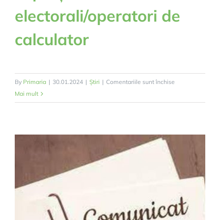
electorali/operatori de
calculator
pentru
By
Primaria
|
30.01.2024
|
Știri
|
Comentariile sunt închise
Anunț
Mai mult
privind
recrutare
experți
electorali/operato
de
calculator