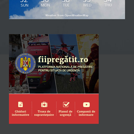
SUN
MON
TUE
WED
THU
Weather from OpenWeatherMap