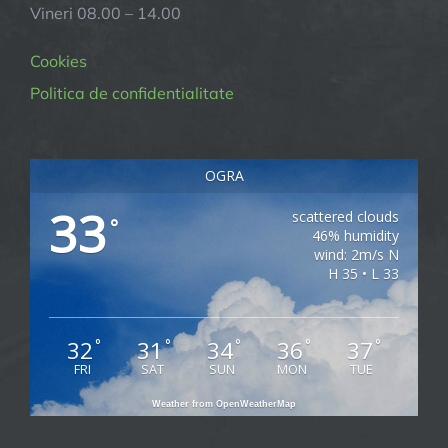
Vineri 08.00 – 14.00
Cookies
Politica de confidentialitate
OGRA
33
scattered clouds
°
46% humidity
wind: 2m/s N
H 35 • L 33
32
31
34
36
37
°
°
°
°
°
FRI
SAT
SUN
MON
TUE
Weather from OpenWeatherMap