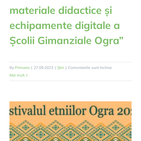
materiale didactice și
echipamente digitale a
Școlii Gimanziale Ogra”
pentru
By
Primaria
|
27.09.2023
|
Știri
|
Comentariile sunt închise
Comunicat
Mai mult
de
presă
–
„Dotarea
cu
mobilier,
materiale
didactice