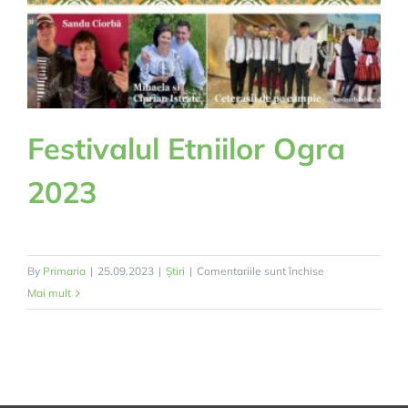
și
echipamente
digitale
a
Școlii
Gimanziale
Festivalul Etniilor Ogra
Ogra”
2023
pentru
By
Primaria
|
25.09.2023
|
Știri
|
Comentariile sunt închise
Festivalul
Mai mult
Etniilor
Ogra
2023