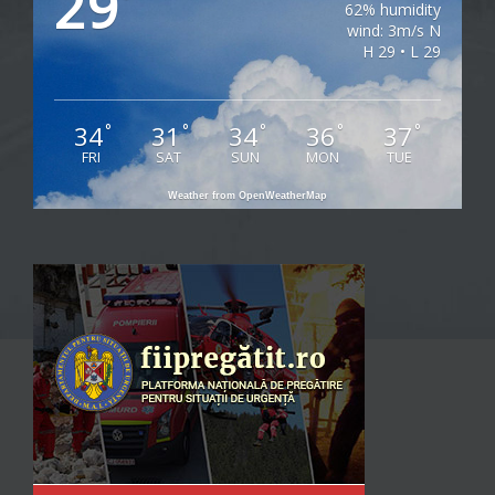
29
°
62% humidity
wind: 3m/s N
H 29 • L 29
34
31
34
36
37
°
°
°
°
°
FRI
SAT
SUN
MON
TUE
Weather from OpenWeatherMap